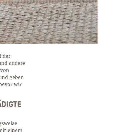
f der
 und andere
 von
rund geben
bevor wir
IGTE S
gsweise
mit einem