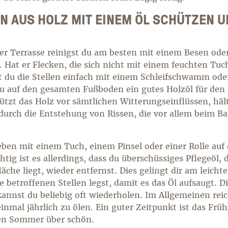
AUS HOLZ MIT EINEM ÖL SCHÜTZEN UN
er Terrasse reinigst du am besten mit einem Besen od
Hat er Flecken, die sich nicht mit einem feuchten Tuc
fst du die Stellen einfach mit einem Schleifschwamm ode
 du auf den gesamten Fußboden ein gutes Holzöl für den
ützt das Holz vor sämtlichen Witterungseinflüssen, häl
durch die Entstehung von Rissen, die vor allem beim B
eben mit einem Tuch, einem Pinsel oder einer Rolle auf 
tig ist es allerdings, dass du überschüssiges Pflegeöl, 
äche liegt, wieder entfernst. Dies gelingt dir am leicht
e betroffenen Stellen legst, damit es das Öl aufsaugt. D
nnst du beliebig oft wiederholen. Im Allgemeinen reic
nmal jährlich zu ölen. Ein guter Zeitpunkt ist das Frü
zen Sommer über schön.