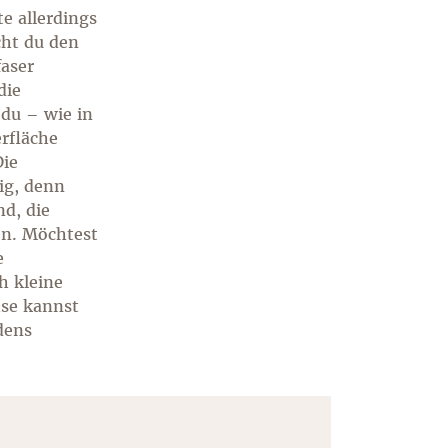
e allerdings
cht du den
faser
die
 du – wie in
rfläche
Die
ig, denn
nd, die
en. Möchtest
e
h kleine
hse kannst
dens