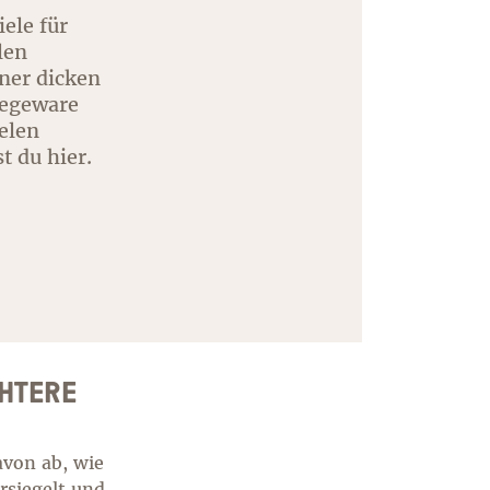
ele für
len
ner dicken
legeware
elen
t du hier.
CHTERE
avon ab, wie
rsiegelt und