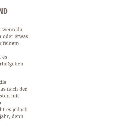
D P
er wenn du
h oder etwas
r feinem
t es
arfußgehen
die
das nach der
esten mit
ie
ht es jedoch
hjahr, denn