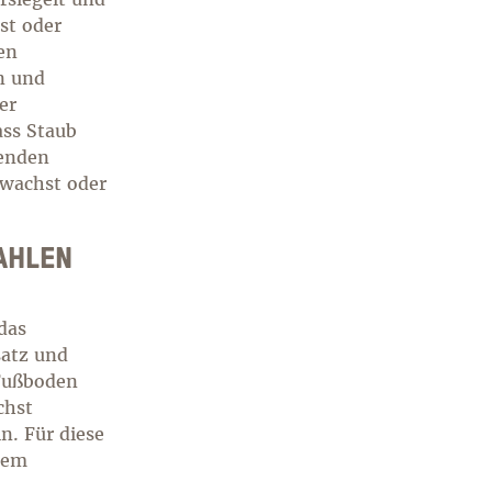
st oder
en
n und
er
ass Staub
wenden
ewachst oder
AHLEN
das
satz und
 Fußboden
chst
n. Für diese
nem