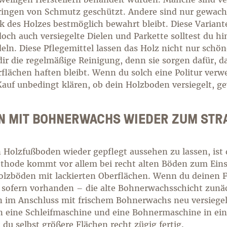
ringen von Schmutz geschützt. Andere sind nur gewach
ik des Holzes bestmöglich bewahrt bleibt. Diese Variant
och auch versiegelte Dielen und Parkette solltest du hi
eln. Diese Pflegemittel lassen das Holz nicht nur schön
dir die regelmäßige Reinigung, denn sie sorgen dafür, d
flächen haften bleibt. Wenn du solch eine Politur ver
Kauf unbedingt klären, ob dein Holzboden versiegelt, g
N MIT BOHNERWACHS WIEDER ZUM STR
n Holzfußboden wieder gepflegt aussehen zu lassen, ist 
thode kommt vor allem bei recht alten Böden zum Ein
 Holzböden mit lackierten Oberflächen. Wenn du deinen
sofern vorhanden – die alte Bohnerwachsschicht zunä
n im Anschluss mit frischem Bohnerwachs neu versiegel
en eine Schleifmaschine und eine Bohnermaschine in ei
 du selbst größere Flächen recht zügig fertig.