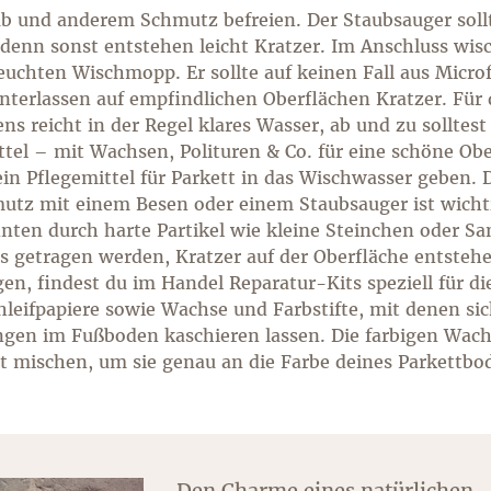
b und anderem Schmutz befreien. Der Staubsauger sollt
 denn sonst entstehen leicht Kratzer. Im Anschluss wis
uchten Wischmopp. Er sollte auf keinen Fall aus Micro
nterlassen auf empfindlichen Oberflächen Kratzer. Für 
s reicht in der Regel klares Wasser, ab und zu solltest
tel – mit Wachsen, Polituren & Co. für eine schöne Obe
in Pflegemittel für Parkett in das Wischwasser geben. 
utz mit einem Besen oder einem Staubsauger ist wicht
nten durch harte Partikel wie kleine Steinchen oder Sa
s getragen werden, Kratzer auf der Oberfläche entsteh
gen, findest du im Handel Reparatur-Kits speziell für di
hleifpapiere sowie Wachse und Farbstifte, mit denen sic
gen im Fußboden kaschieren lassen. Die farbigen Wac
t mischen, um sie genau an die Farbe deines Parkettbo
Den Charme eines natürlichen